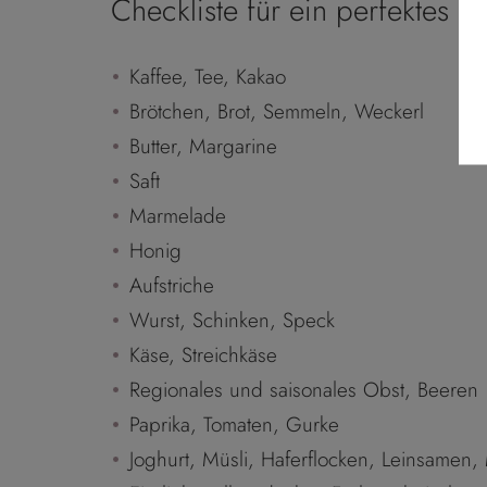
Checkliste für ein perfektes Fr
Kaffee, Tee, Kakao
Brötchen, Brot, Semmeln, Weckerl
Butter, Margarine
Saft
Marmelade
Honig
Aufstriche
Wurst, Schinken, Speck
Käse, Streichkäse
Regionales und saisonales Obst, Beeren
Paprika, Tomaten, Gurke
Joghurt, Müsli, Haferflocken, Leinsamen,