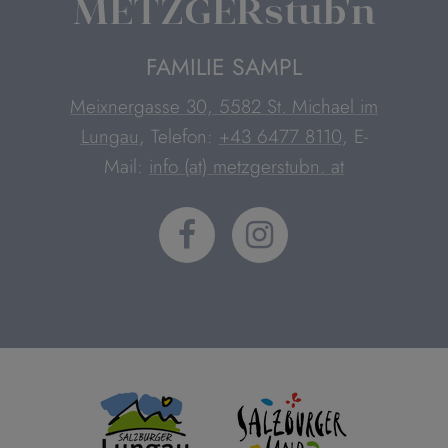
METZGERstub'n
FAMILIE SAMPL
Meixnergasse 30, 5582 St. Michael im
Lungau
, Telefon:
+43 6477 8110
, E-
Mail:
info (at) metzgerstubn. at

